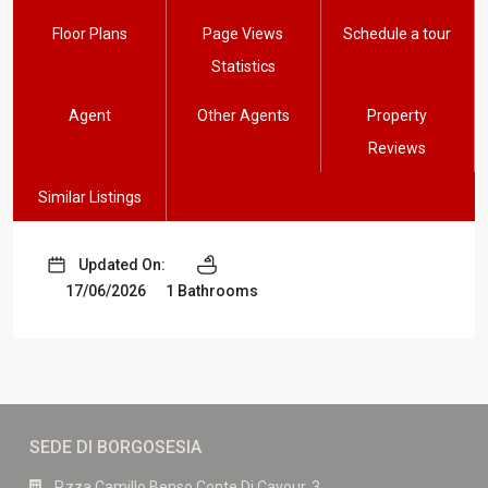
Floor Plans
Page Views
Schedule a tour
Statistics
Agent
Other Agents
Property
Reviews
Similar Listings
Updated On:
17/06/2026
1 Bathrooms
SEDE DI BORGOSESIA
P.zza Camillo Benso Conte Di Cavour, 3