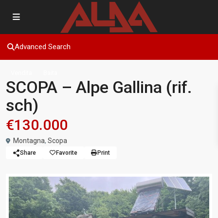
Advanced Search
Vendita
Baita
SCOPA – Alpe Gallina (rif.
sch)
€130.000
Montagna
,
Scopa
Share
Favorite
Print