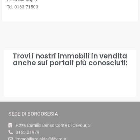
Tel. 0163.71500
Trovi i nostri immobili in vendita
anche sui portali più conosciuti:
SEDE DI BORGOSESIA
P.zza Camillo Benso Conte Di Cavour, 3
0163.21979
immobiliare.alda@libero.it