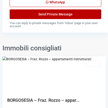
WhatsApp
You can reply to private messages from "Inbox" page in your user
account.
Borgosesia
,
Immobili consigliati
Borgosesia,
Valduggia
Featured
Vendita
BORGOSESIA – Fraz. Rozzo – appar...